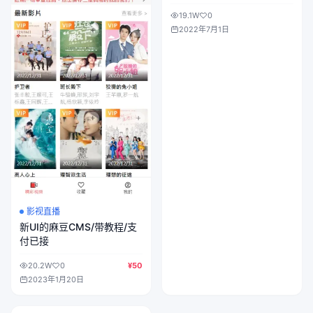
档/小白根据教程都可以百分
19.1W
0
百可以上手
2022年7月1日
影视直播
新UI的麻豆CMS/带教程/支
付已接
20.2W
0
¥50
2023年1月20日