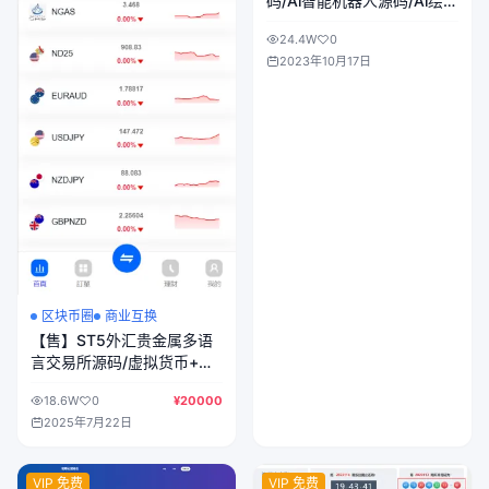
码/Ai智能机器人源码/Ai绘图
源码/支持7种会员开通模式
24.4W
0
+收费模式
2023年10月17日
区块币圈
商业互换
【售】ST5外汇贵金属多语
言交易所源码/虚拟货币+外
汇+贵金属+能源+CFD差价
18.6W
0
¥20000
合约+K线控制+模拟账号/前
2025年7月22日
端uniapp纯源码+后端PHP
VIP 免费
VIP 免费