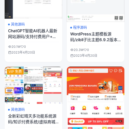
其他源码
程序源码
ChatGPT智能AI机器人最新
WordPress主题模板源
网站源码/支持付费用户+会
码/zibll子比主题6.9.2版本/
员套餐
免授权修复版
20.1W
0
20.3W
0
2023年4月20日
2023年4月20日
VIP 免费
其他源码
全新彩虹晴天多功能系统源
码/知识付费系统/虚拟商城
系统/完美可用带教程/全开