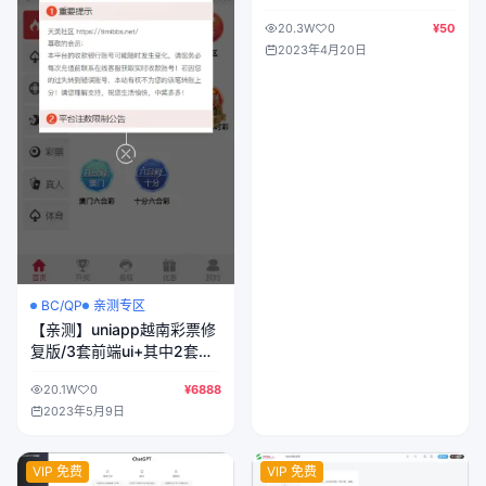
统源码/搭建即可运营
20.3W
0
¥50
2023年4月20日
BC/QP
亲测专区
【亲测】uniapp越南彩票修
复版/3套前端ui+其中2套纯
源码/修复采集和开奖/增加
20.1W
0
¥6888
了多语言/简单教程
2023年5月9日
VIP 免费
VIP 免费