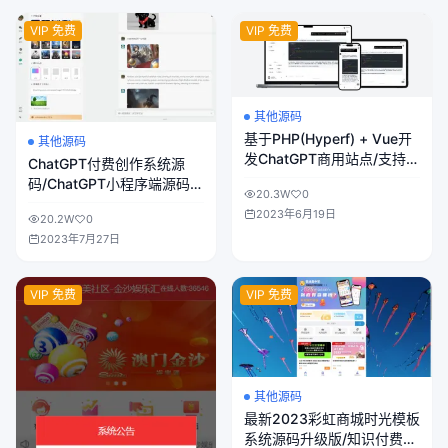
VIP 免费
VIP 免费
其他源码
基于PHP(Hyperf) + Vue开
其他源码
发ChatGPT商用站点/支持
ChatGPT付费创作系统源
PC和移动端
码/ChatGPT小程序端源码/
20.3W
0
卡密兑换/ChatGP网页端源
2023年6月19日
20.2W
0
码
2023年7月27日
VIP 免费
VIP 免费
其他源码
最新2023彩虹商城时光模板
系统源码升级版/知识付费系