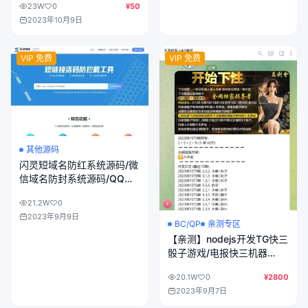
23W
0
¥50
告/设置用户等级权限用来盈
2023年10月9日
利
VIP 免费
VIP 免费
其他源码
闪灵短域名防红系统源码/微
信域名防封系统源码/QQ域
名防封系统源码/短链接系统
21.2W
0
源码
2023年9月9日
BC/QP
亲测专区
【亲测】nodejs开发TG快三
骰子游戏/电报快三机器
人/USDT上下分/带教程
20.1W
0
¥2800
2023年9月7日