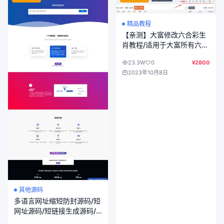
精品教程
【亲测】大富修改六合彩生
肖教程/适用于大富所有六合
彩彩种/香港六合彩/澳门六
23.3W
0
¥2800
合彩/修改后即可生效/接单
2023年10月8日
必备
其他源码
多语言网址缩短防封源码/短
网址源码/短链接生成源码/
网址生成源码/支持自定义广