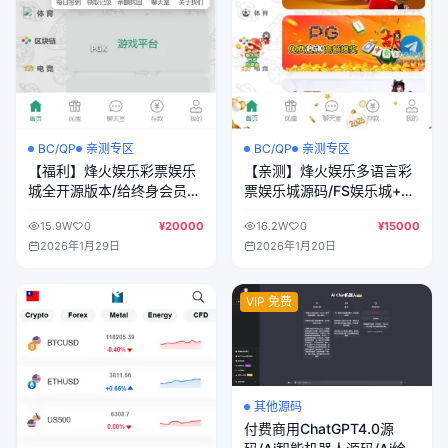
BC/QP
亲测专区
BC/QP
亲测专区
【亲测】烽火娱乐多语言彩
【福利】烽火娱乐彩票娱乐
票娱乐城源码/FS娱乐城+系
城全开源版本/给终身会员的
统彩+活动返水+聊天室28游
福利
16.2W
0
¥15000
15.9W
0
¥20000
戏+IM即时通讯+合买跟单/
2026年1月20日
2026年1月29日
前端vue编译后+后端PHP
VIP 免费
其他源码
付费商用ChatGPT4.0源