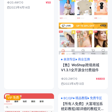
20.4W
0
¥50
源
2023年4月14日
亲测专区
商业互换
【售】WoShop跨境商城
V1.3.1全开源含付费插件
20.2W
0
¥4800
2023年4月13日
VIP 免费
VIP 免费
BC/QP
精品教程
免费专区
【所有人免费】大富增加系
统彩教程/超详细的教程文