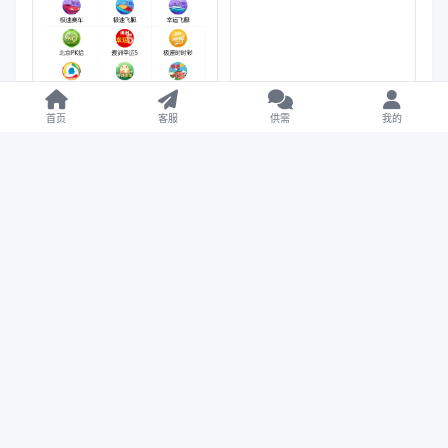
首页
客服
供需
我的
【售】六合彩资料预测源
码/六合心水图库/自动开
奖+预测资料对错+私彩图
库
【售】华开环球OA信用盘
完美运营版/多盘口多系统