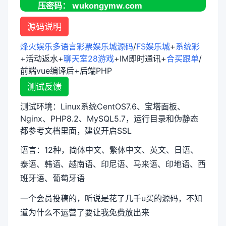
压密码： wukongymw.com
源码说明
烽火娱乐
多语言彩票娱乐城源码
/
FS娱乐城
+
系统彩
+活动返水+
聊天室28游戏
+IM即时通讯+
合买跟单
/
前端vue编译后+后端PHP
测试反馈
测试环境：Linux系统CentOS7.6、宝塔面板、
Nginx、PHP8.2、MySQL5.7，运行目录和伪静态
都参考文档里面，建议开启SSL
语言：12种，简体中文、繁体中文、英文、日语、
泰语、韩语、越南语、印尼语、马来语、印地语、西
班牙语、葡萄牙语
一个会员投稿的，听说是花了几千u买的源码，不知
道为什么不运营了要让我免费放出来