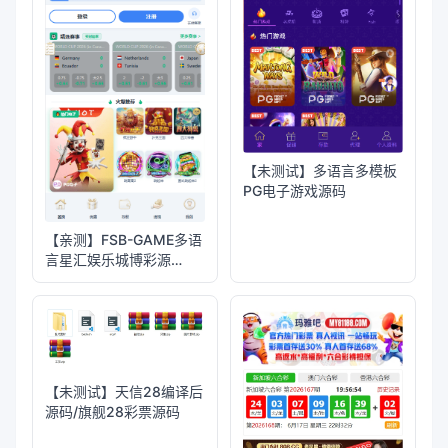
【亲测】Telegram加拿大
28投注源码/修复版+带搭
建教程
【亲测】Galaxy Digital多
语言交易所源码/期权秒合
约+杠杆合约+智能合约投
资理财+NTF+贷款+输赢
控制