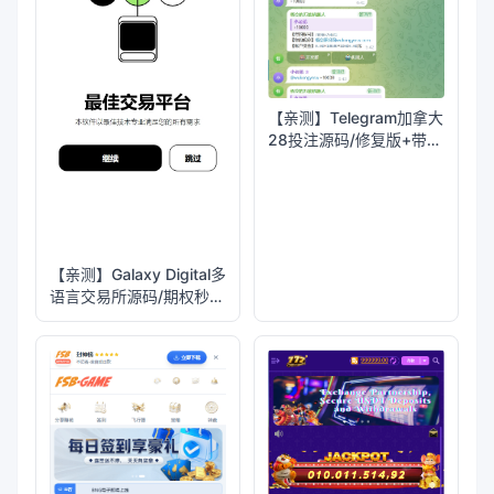
标签：
#娱乐
#付费
#搭建教程
#彩票
#im即时通讯
#合买跟单
#利息宝
#烽火娱乐
#多语言彩票娱乐城源码
#FS娱乐城
#系统彩
#聊天室28游戏
上一篇
【售】ECSTeam多语言足球体育反波胆投注源码/足球比分竞猜源码/前端html+后端PHP
下一篇
【福利】烽火娱乐彩票娱乐城全开源版本/给终身会员的福利
相关文章