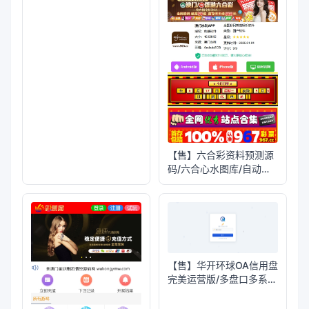
【未测试】多语言多模板
PG电子游戏源码
【亲测】FSB-GAME多语
言星汇娱乐城博彩源
码/TG机器人+TG小程序
【未测试】天信28编译后
源码/旗舰28彩票源码