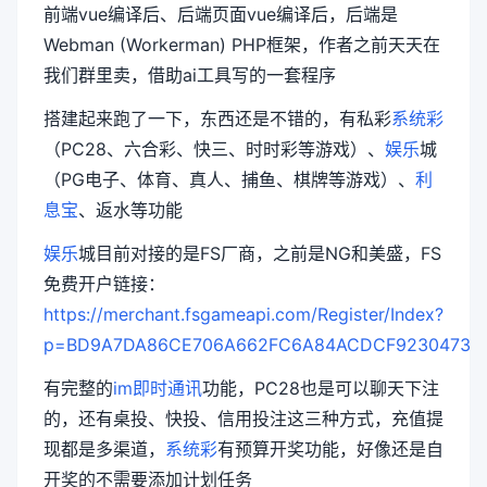
前端vue编译后、后端页面vue编译后，后端是
Webman (Workerman) PHP框架，作者之前天天在
我们群里卖，借助ai工具写的一套程序
搭建起来跑了一下，东西还是不错的，有私彩
系统彩
（PC28、六合彩、快三、时时彩等游戏）、
娱乐
城
（PG电子、体育、真人、捕鱼、棋牌等游戏）、
利
息宝
、返水等功能
娱乐
城目前对接的是FS厂商，之前是NG和美盛，FS
免费开户链接：
https://merchant.fsgameapi.com/Register/Index?
p=BD9A7DA86CE706A662FC6A84ACDCF923047383
有完整的
im即时通讯
功能，PC28也是可以聊天下注
的，还有桌投、快投、信用投注这三种方式，充值提
现都是多渠道，
系统彩
有预算开奖功能，好像还是自
开奖的不需要添加计划任务