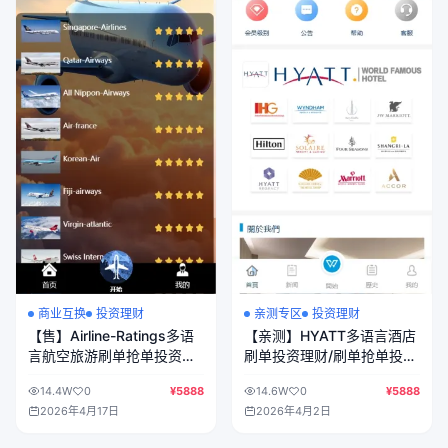
商业互换
投资理财
亲测专区
投资理财
【售】Airline-Ratings多语
【亲测】HYATT多语言酒店
言航空旅游刷单抢单投资理
刷单投资理财/刷单抢单投资
财源码/打针卡单+叠加组规
理财源码/前端uniapp纯源码
14.4W
0
¥5888
14.6W
0
¥5888
则+代理独立推广域名+三级
+后端php
2026年4月17日
2026年4月2日
分销/前端html+后端PHP