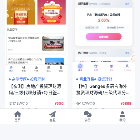
亲测专区
投资理财
商业互换
投资理财
【亲测】房地产投资理财源
【售】Ganges多语言海外
码/三级代理分销+每日签到/
投资理财源码/三级代理分销
前端html+后端PHP
+USDT冲提+签到/前端vue
17.8W
0
¥500
17.7W
0
¥5888
纯源码+后端php
2025年8月21日
2025年8月21日
首页
客服
供需
我的
VIP 免费
VIP 免费