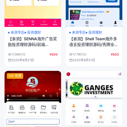
亲测专区
投资理财
亲测专区
投资理财
【亲测】SENNA海外广告奖
【亲测】Shell Team海外多
励投资理财源码/前端
语言投资理财源码/壳牌全合
html+后端PHP
成机油投资理财源码/前端
17.9W
0
¥500
17.7W
0
¥500
html+后端PHP
2025年8月21日
2025年8月21日
VIP 免费