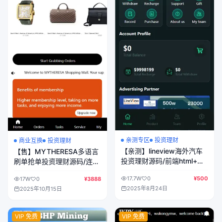
亲测专区
投资理财
商业互换
投资理财
【亲测】lineview海外汽车
【售】MYTHERESA多语言
投资理财源码/前端html+后
刷单抢单投资理财源码/连单
端PHP
卡单资金盘源码/前端uniapp
17.7W
0
¥500
17W
0
¥3888
纯源码+后端php
2025年8月24日
2025年10月15日
VIP 免费
VIP 免费