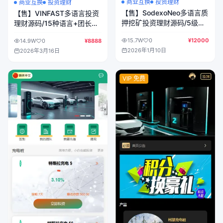
商业互换
投资理财
商业互换
投资理财
【售】SodexoNeo多语言质
【售】VINFAST多语言投资
押挖矿投资理财源码/5级分
理财源码/15种语言+团长代
销+自动挖矿+自定义行情
理+充值返利+三级分销/前
15.7W
0
¥12000
14.9W
0
¥8888
币/前端vue纯源码+后端
端vue纯源码+后端PHP
2026年1月10日
2026年3月16日
PHP
VIP 免费