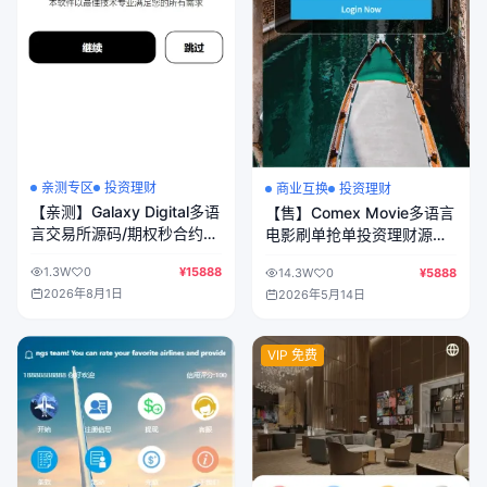
亲测专区
投资理财
商业互换
投资理财
【亲测】Galaxy Digital多语
【售】Comex Movie多语言
言交易所源码/期权秒合约
电影刷单抢单投资理财源码/
+杠杆合约+智能合约投资理
卡单连单+五级分销
1.3W
0
¥15888
14.3W
0
¥5888
财+NTF+贷款+输赢控制
2026年8月1日
2026年5月14日
VIP 免费