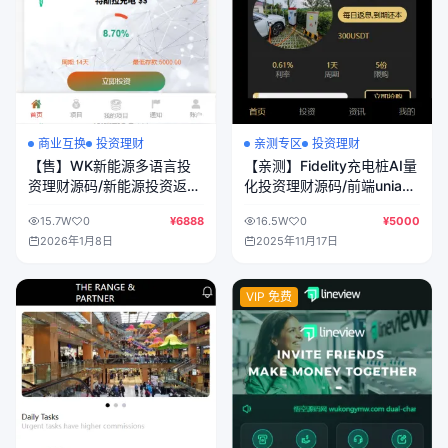
商业互换
投资理财
亲测专区
投资理财
【售】WK新能源多语言投
【亲测】Fidelity充电桩AI量
资理财源码/新能源投资返利
化投资理财源码/前端uniapp
源码/充电桩+氢能源+光伏
纯源码+后端PHP
15.7W
0
¥6888
16.5W
0
¥5000
发电/前端vue纯源码+后端
2026年1月8日
2025年11月17日
php
VIP 免费