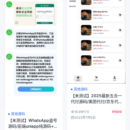
其他源码
【未测试】2025最新五合一
代付源码/美团代付/京东代
付/滴滴代付/前端vue纯源码
18.9W
0
¥1500
+后端node.js
其他源码
2025年7月6日
【未测试】WhatsApp盗号
源码/前端uniapp纯源码+后