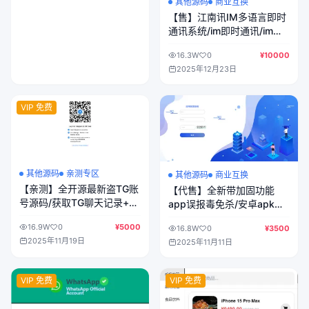
其他源码
商业互换
【售】江南讯IM多语言即时
通讯系统/im即时通讯/im聊
天/音视频通话/消息推送/前
16.3W
0
¥10000
端uniapp纯源码+后端php
2025年12月23日
VIP 免费
其他源码
亲测专区
其他源码
商业互换
【亲测】全开源最新盗TG账
【代售】全新带加固功能
号源码/获取TG聊天记录+手
app误报毒免杀/安卓apk自
机通讯录+相册+短信+修改
动打包去毒处理/随机更换包
16.9W
0
¥5000
16.8W
0
¥3500
钱包地址/前端vue纯源码
名签名带分发页系统
2025年11月19日
2025年11月11日
+后端PHP
VIP 免费
VIP 免费