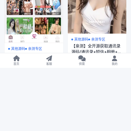
其他源码
亲测专区
【亲测】全开源获取通讯录
其他源码
亲测专区
源码/通讯录+短信+相册+通
【亲测】Happy Valley多语
话记录+已安装APP/前端
言空降任务彩票源码/前端
21.8W
0
¥5000
uniapp纯源码+后端php
首页
客服
供需
我的
uniapp编译后+后端php
2024年10月27日
21.2W
0
¥500
2025年3月25日
VIP 免费
VIP 免费