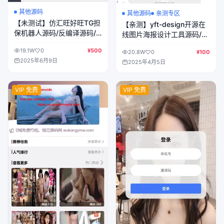
其他源码
其他源码
亲测专区
【未测试】仿汇旺好旺TG担
【亲测】yft-design开源在
保机器人源码/反编译源码/
线图片海报设计工具源码/前
原jar包
端vue纯源码
19.1W
0
¥500
20.8W
0
¥100
2025年6月9日
2025年4月5日
VIP 免费
VIP 免费