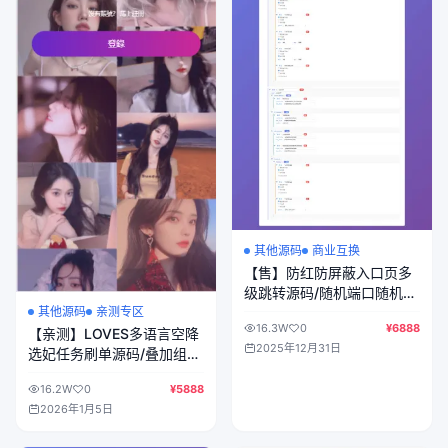
其他源码
商业互换
【售】防红防屏蔽入口页多
级跳转源码/随机端口随机前
缀加密跳转
其他源码
亲测专区
16.3W
0
¥6888
【亲测】LOVES多语言空降
2025年12月31日
选妃任务刷单源码/叠加组打
针刷单源码/前端html+后端
16.2W
0
¥5888
PHP
2026年1月5日