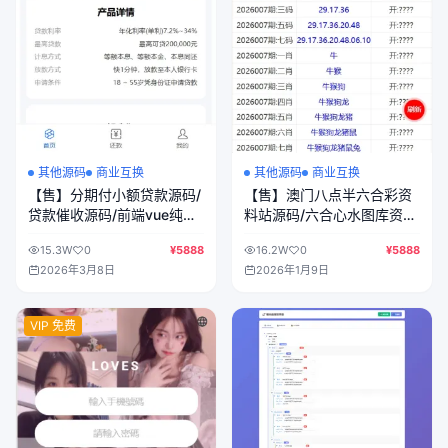
其他源码
商业互换
其他源码
商业互换
【售】澳门八点半六合彩资
【售】分期付小额贷款源码/
料站源码/六合心水图库资
贷款催收源码/前端vue纯源
料/六合资料源码/前端
码+后端Java纯源码
16.2W
0
¥5888
15.3W
0
¥5888
html+后端PHP
2026年1月9日
2026年3月8日
VIP 免费