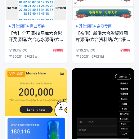
其他源码
商业互换
其他源码
亲测专区
【售】全开源49图库六合彩
【亲测】新港六合彩资料图
开奖源码/六合心水源码/六
库源码/六合资料站/六合彩
合彩资源网/49图库开奖网/
私彩图库/前端uniapp编译后
19.1W
0
¥8888
19.2W
0
¥1888
前端uniapp纯源码+后端
+后端php
2025年6月25日
2025年6月21日
php
VIP 免费