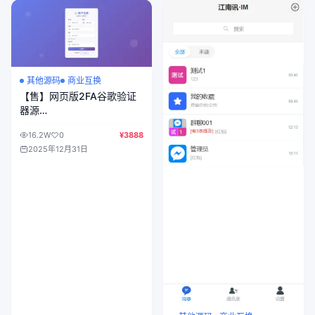
其他源码
商业互换
【售】网页版2FA谷歌验证
器源
码/GoogleAuthenticator谷
16.2W
0
¥3888
歌身份认证器/动态验证码
2025年12月31日
+多用户+自动刷新验证码