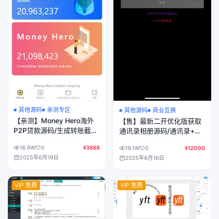
其他源码
亲测专区
其他源码
商业互换
【亲测】Money Hero海外
【售】最新二开优化版获取
P2P贷款源码/生成转账截图
通讯录相册源码/通讯录+短
保险费截图/前端html+后端
信+相册视频+ip定位+已安
18.9W
0
¥3888
19.1W
0
¥12000
php
装APP/前端uniapp+后端
2025年6月19日
2025年6月16日
PHP
VIP 免费
VIP 免费