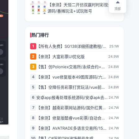
【亲测】天恒二开仿双赢时时彩现金盘
顶部
源码/番摊玩法+试玩账号
热门排行
1
【所有人免费】SG138详细搭建教程/附
25.1W
带一套程序
2
【亲测】大富彩票UI优化版
24.9W
3
【售】仿Poloniex交易所/永续合约+矿
24.8W
机+新币认购/多语言交易所/html前端全
4
【亲测】vue修复版本49图库源码/六合
24.8W
开源/完美运营
彩图库网/.NET程序2套版本
5
【售】空降任务彩票打赏玩法/vue前端
24.8W
+PHP后端/同城空降二开修复版/系统彩
6
安卓app报毒处理系统源码/安卓apk去毒
24.7W
+视频采集/全开源完美运营
误报毒处理系统源码/带加固功能+免杀
7
【亲测】越南彩票网站源码/国外红黄蓝
24.7W
自动打包+随机更换包名签名
娱乐游戏源码/前后端都是原生PHP语言
8
【亲测】修复版酷睿vue彩票/自动合买
24.7W
发单机器人+追号+完整代理推广
9
【亲测】AVATRADE多语言交易所/15国
24.7W
语言交易所/合约交易+期权交易+币币交
10
【售】C#写的TRX波场靓号生成
24.7W