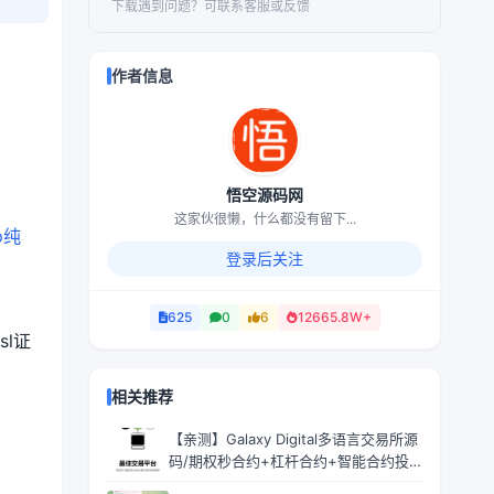
下载遇到问题？可联系客服或反馈
作者信息
悟空源码网
这家伙很懒，什么都没有留下...
p纯
登录后关注
625
0
6
12665.8W+
sl证
相关推荐
【亲测】Galaxy Digital多语言交易所源
码/期权秒合约+杠杆合约+智能合约投
资理财+NTF+贷款+输赢控制