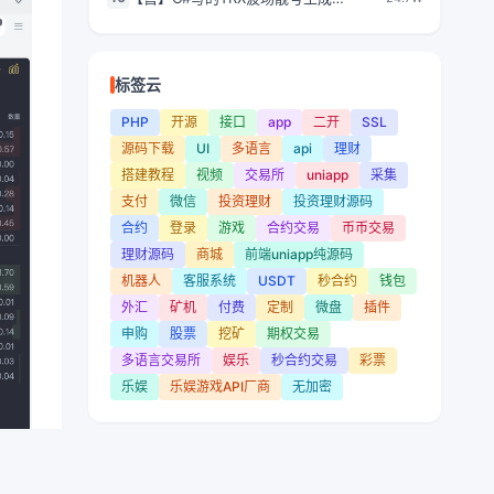
易+申购+矿机+风控/前端wap+pc纯源
器/USDT靓号生成工具/trx地址前后缀匹
码/带搭建教程
配/离线生成TRX靓号地址
标签云
PHP
开源
接口
app
二开
SSL
源码下载
UI
多语言
api
理财
搭建教程
视频
交易所
uniapp
采集
支付
微信
投资理财
投资理财源码
合约
登录
游戏
合约交易
币币交易
理财源码
商城
前端uniapp纯源码
机器人
客服系统
USDT
秒合约
钱包
外汇
矿机
付费
定制
微盘
插件
申购
股票
挖矿
期权交易
多语言交易所
娱乐
秒合约交易
彩票
乐娱
乐娱游戏API厂商
无加密