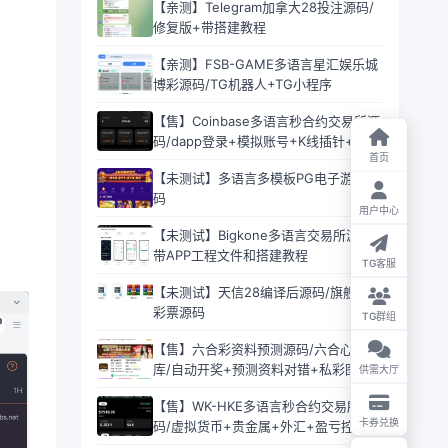
【亲测】Telegram加拿大28投注源码/
修复版+带搭建教程
【亲测】FSB-GAME多语言星汇娱乐城
博彩源码/TG机器人+TG小程序
【售】Coinbase多语言秒合约交易所源
码/dapp登录+模拟账号+K线插针+平台
首页
币控制+盈亏控制+ai量化+借贷
【未测试】多语言多模板PG电子游戏源
码
用户中心
【未测试】Bigkone多语言交易所源码/
带APP工程文件和搭建教程
TG客服
【未测试】天信28编译后源码/旗舰28
彩票源码
TG群组
【售】六合彩资料预测源码/六合心水图
库/自动开奖+预测资料对错+私彩图库
供需大厅
【售】WK-HKE多语言秒合约交易所源
卡券兑换
码/虚拟货币+贵金属+外汇+盈亏控制
+贷款+余额宝理财+Azure动态防封