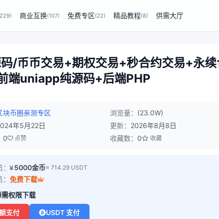
商业互换
免费专区
精品教程
供需大厅
(229)
(107)
(22)
(8)
源码/币币交易+期权交易+秒合约交易+永续
端uniapp纯源码+后端PHP
区块币圈
亲测专区
浏览量：
(23.0W)
2024年5月22日
更新：
2026年8月8日
：
0
收藏数：
0
点赞
收藏
员：
5000金币
≈ 714.29 USDT
员：
免费下载
源需权限下载
额支付
USDT 支付