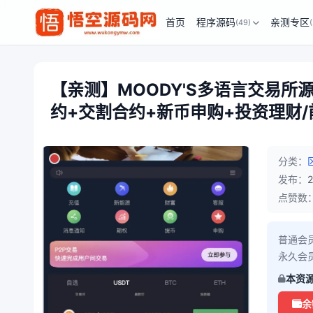
首页
程序源码
亲测专区
(49)
【亲测】MOODY'S多语言交易所
约+交割合约+新币申购+投资理财/前
分类：
发布：
点赞数
普通会
永久会
本资
余