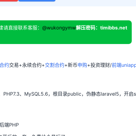
建请直接联系客服：
@wukongymw
解压密码：timibbs.net
合约
交易+永续合约+
交割合约
+新币
申购
+投资理财/
前端uniap
PHP7.3、MySQL5.6，根目录public，伪静态laravel5，开启s
后端PHP