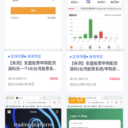
区块币圈
亲测专区
区块币圈
亲测专区
【亲测】安盛股票申购配资
【亲测】安盛股票申购配资
源码另一个UI/台湾股票系
源码/台湾股票系统/申购折
统/申购折扣交易系统/前端
扣交易系统/前端uniapp纯源
23.6W
0
¥500
24.3W
0
¥3500
vue编译后+后端PHP
码+后端PHP
2024年4月16日
2024年2月27日
VIP 免费