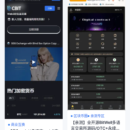
区块币圈
亲测专区
【亲测】全开源BitWell多语
商业互换
言交易所源码/OTC+永续合