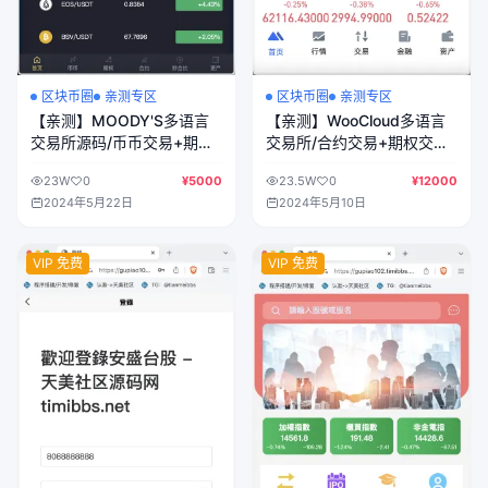
区块币圈
亲测专区
区块币圈
亲测专区
【亲测】MOODY'S多语言
【亲测】WooCloud多语言
交易所源码/币币交易+期权
交易所/合约交易+期权交易
交易+秒合约交易+永续合约
+币币交易+合约交易跟单
23W
0
¥5000
23.5W
0
¥12000
+交割合约+新币申购+投资
+锁仓挖矿+IEO申购+NFT盲
2024年5月22日
2024年5月10日
理财/前端uniapp纯源码+后
盒+双币理财+平台币发行
端PHP
+平台币行情控制+机器
人/pc端wap端uniapp纯源
VIP 免费
VIP 免费
码+后端PHP