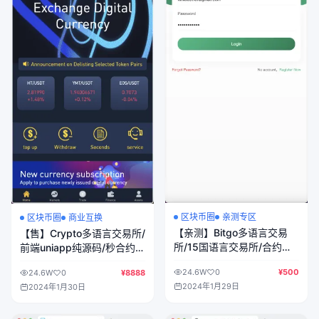
区块币圈
亲测专区
区块币圈
商业互换
【亲测】Bitgo多语言交易
【售】Crypto多语言交易所/
所/15国语言交易所/合约交
前端uniapp纯源码/秒合约交
易+期权交易+币币交易+申
易+合约交易+期权交易+币
24.6W
0
¥500
24.6W
0
¥8888
购+矿机+风控/前端wap编
币交易+杠杆交易+挖矿锁仓
2024年1月29日
2024年1月30日
译后/带搭建教程
+新币申购+NFT盲盒+双币
理财