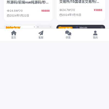
交易所/15国语言交易所/合
所源码/前端vue纯源码/秒合
约交易+期权交易+币币交易
约交易+币币交易+锁仓挖矿
24.7W
0
¥3888
+申购+矿机+风控/前端
24.5W
0
¥8888
+新币申购+P2P交易/k线行
2024年1月15日
wap+pc纯源码/带搭建教程
2024年1月22日
情自动化
VIP 免费
VIP 免费
首页
客服
供需
我的