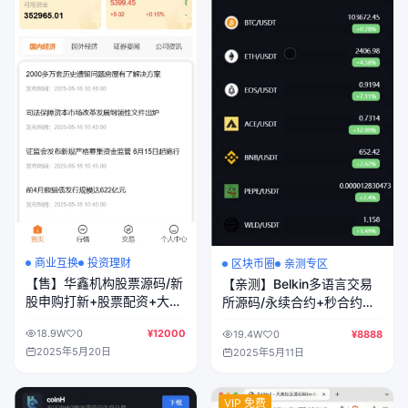
商业互换
投资理财
区块币圈
亲测专区
【售】华鑫机构股票源码/新
【亲测】Belkin多语言交易
股申购打新+股票配资+大宗
所源码/永续合约+秒合约
交易+战略配售+增发+风控/
+币币交易+自发币+完整K线
18.9W
0
¥12000
19.4W
0
¥8888
前端uniapp纯源码+后端
行情控制+交易对游戏+代理
2025年5月20日
2025年5月11日
PHP
系统/前端uniapp+后端PHP
VIP 免费