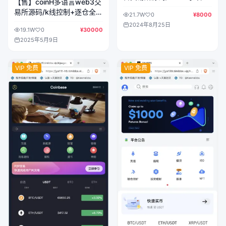
【售】coinH多语言web3交
约+期权交易+币币交易+秒
易所源码/k线控制+逐仓全仓
21.7W
0
¥8000
合约交易+申购+风控+代理
+合约+现货交易+闪期权交
2024年8月25日
渠道商/前端uniapp+后端
19.1W
0
¥30000
易+质押生息+盲盒+理财/前
php
2025年5月9日
端uniapp纯源码+后端PHP
VIP 免费
VIP 免费