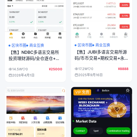
区块币圈
商业互换
区块币圈
商业互换
【售】JUBI多语言交易所源
【售】NDBC多语言交易所
码/币币交易+期权交易+永
投资理财源码/全仓逐仓+现
续合约+Defi借贷+新币申购
货交易+合约交易+闪期权交
17.2W
0
¥8888
14.5W
0
¥25000
+矿机理财/前端uniapp纯源
易+币币申购+质押生息+挖
2025年9月16日
2026年4月1日
码+后端php
矿理财/前端uniapp纯源码
+后端PHP
VIP 免费