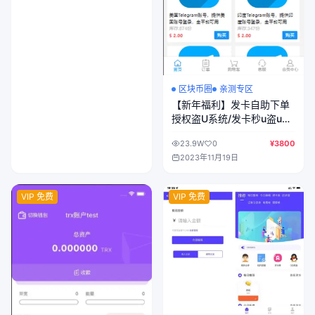
区块币圈
亲测专区
【新年福利】发卡自助下单
授权盗U系统/发卡秒u盗u系
统/余额大于设定金额切换为
23.9W
0
¥3800
多签授权
2023年11月19日
VIP 免费
VIP 免费