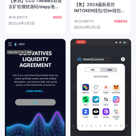
【亲测】CCG TIMIBBS双语
【售】2024最新高仿
言矿机理财源码/dapp海外
IMTOKEN钱包/仿im钱包源
矿机投资理财/前端html后端
码/前端uniapp+后端PHP/客
18.6W
0
¥500
PHP
24.6W
0
¥38000
户定制版完美运营
2024年2月3日
2024年2月2日