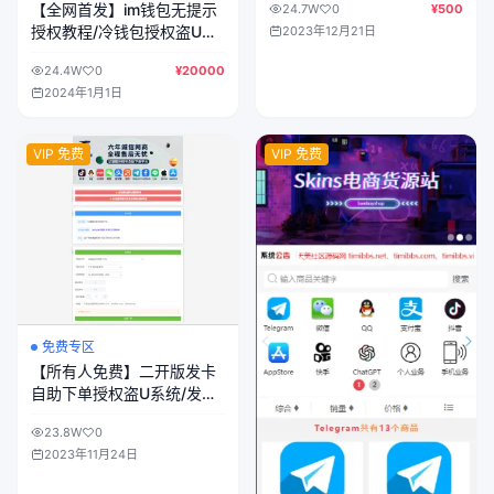
【全网首发】im钱包无提示
24.7W
0
¥500
授权教程/冷钱包授权盗U无
2023年12月21日
提示教程/im钱包+欧易钱包
24.4W
0
¥20000
+TronLink
2024年1月1日
VIP 免费
VIP 免费
免费专区
【所有人免费】二开版发卡
自助下单授权盗U系统/发卡
秒u盗u系统/部分钱包授权无
23.8W
0
提示/完整总代理+子代理系
2023年11月24日
统/支付模板全部优化授权