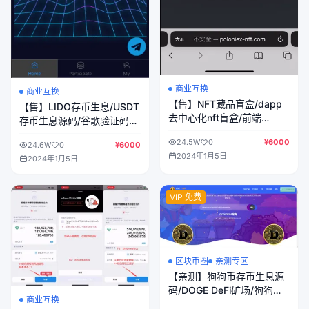
商业互换
商业互换
【售】NFT藏品盲盒/dapp
【售】LIDO存币生息/USDT
去中心化nft盲盒/前端
存币生息源码/谷歌验证码
uniapp后端fastadmin纯源
+自动返利+二级分销/多语
24.5W
0
¥6000
码
24.6W
0
¥6000
言/完美运营
2024年1月5日
2024年1月5日
VIP 免费
区块币圈
亲测专区
【亲测】狗狗币存币生息源
码/DOGE DeFi矿场/狗狗币
商业互换
DeFi区块链源码