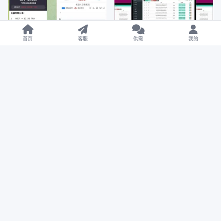
首页
客服
供需
我的
区块币圈
全开源波场钱包/usdt钱包
trx钱包对接/自动归集+自动
区块币圈
充值到账+提币接口/带安装
机器人框架源码/TRX自动兑
19.6W
0
¥588
说明
换机器人源码/支持高并发高
2023年7月27日
性能+带搭建教程
19.7W
0
¥150
2023年8月13日
VIP 免费
VIP 免费