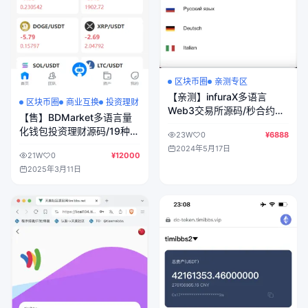
区块币圈
亲测专区
【亲测】infuraX多语言
区块币圈
商业互换
投资理财
Web3交易所源码/秒合约交
【售】BDMarket多语言量
易+币币交易+U本位合约
化钱包投资理财源码/19种语
23W
0
¥6888
+DeFi挖矿+质押挖矿
言+3级分销+虚拟币实时数
2024年5月17日
+USDT借贷+USDT理财+Ai
21W
0
¥12000
据+谷歌验证器+完整代理/
智能控盘/前端uniapp纯源码
2025年3月11日
前端uniapp纯源码+后端
+后端Java
php