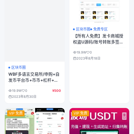
区块币圈
免费专区
【所有人免费】发卡商城授
权盗U源码/账号转账多签授
权PHP源码/trx多重签名授
19.9W
0
权盗U源码/修复部分小bug
2023年8月18日
区块币圈
WBF多语言交易所/申购+自
发币平台币+币币+杠杆+合
约/附带安装教程/带VUE工
19.9W
0
¥500
程源码
2023年8月30日
VIP 免费
VIP 免费