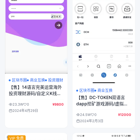
区块币圈
商业互换
投资理财
【售】14语言完美运营海外
区块币圈
商业互换
投资理财源码/自定义K线走
【售】DC-TOKEN双语言
势范围+谷歌认证登陆+储蓄
dapp挖矿游戏源码/虚拟货
23.3W
0
¥9800
金申购+多种支付通道+对接
币矿机钱包/前端uniapp纯源
2024年4月29日
优盾钱包/前端uniapp纯源码
24.5W
0
¥12000
码+后端PHP/带完整搭建教
+后端PHP
2024年2月3日
程
VIP 免费