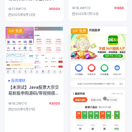
号/前端vue纯源码+后端
+外汇+贵金属+能源+CFD差
18.4W
0
¥1888
Java
17.9W
0
¥5000
价合约+K线控制+模拟账号/
2025年7月12日
2025年8月13日
前端uniapp纯源码
VIP 免费
VIP 免费
投资理财
【未测试】Java股票大宗交
易新股申购源码/带视频搭建
教程/前端vue全开源+后端
19.2W
0
¥3000
Java
2025年5月17日