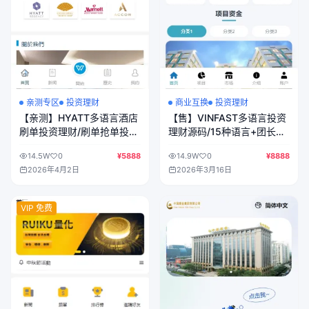
亲测专区
投资理财
商业互换
投资理财
【亲测】HYATT多语言酒店
【售】VINFAST多语言投资
刷单投资理财/刷单抢单投资
理财源码/15种语言+团长代
理财源码/前端uniapp纯源码
理+充值返利+三级分销/前
14.5W
0
¥5888
14.9W
0
¥8888
+后端php
端vue纯源码+后端PHP
2026年4月2日
2026年3月16日
VIP 免费