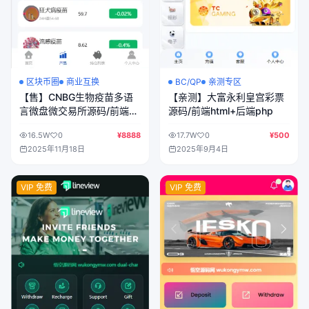
区块币圈
商业互换
BC/QP
亲测专区
【售】CNBG生物疫苗多语
【亲测】大富永利皇宫彩票
言微盘微交易所源码/前端
源码/前端html+后端php
uniapp纯源码+后端PHP
16.5W
0
¥8888
17.7W
0
¥500
2025年11月18日
2025年9月4日
VIP 免费
VIP 免费