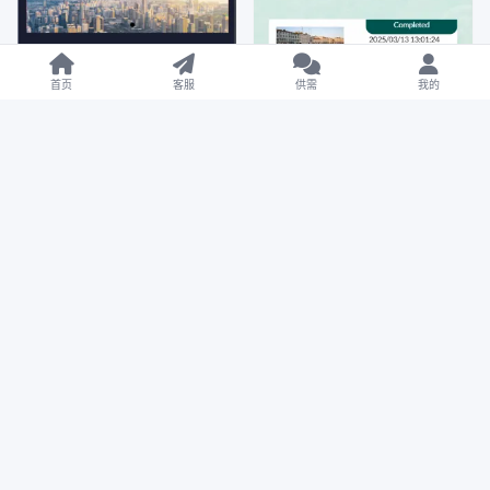
首页
客服
供需
我的
商业互换
投资理财
区块币圈
商业互换
【售】MaxTour海外旅行旅
【售】中信国际微盘微交易
游刷单抢单源码/连单+暗扣
所源码/黄金白银+外汇+期
+五级分佣/前端html+后端
货+股票指数/前端html+后