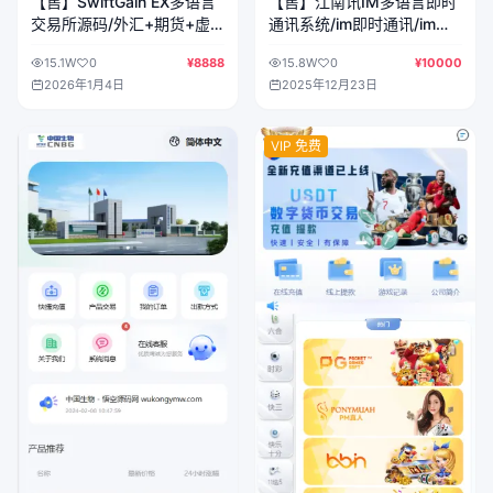
【售】SwiftGain EX多语言
【售】江南讯IM多语言即时
交易所源码/外汇+期货+虚
通讯系统/im即时通讯/im聊
拟货币+二开期权游戏+完整
天/音视频通话/消息推送/前
15.1W
0
¥8888
15.8W
0
¥10000
三级分销/前端vue纯源码
端uniapp纯源码+后端php
2026年1月4日
2025年12月23日
+后端PHP
VIP 免费