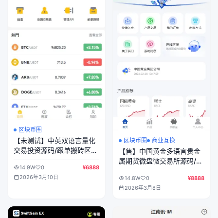
区块币圈
【未测试】中英双语言量化
区块币圈
商业互换
交易投资源码/跟单搬砖区块
【售】中国黄金多语言贵金
链交易所源码/前端uniapp纯
属期货微盘微交易所源码/带
14.9W
0
¥6888
源码+后端PHP
委买功能/盈亏控制/前端
2026年3月10日
14.8W
0
¥8888
uniapp纯源码+后端PHP
2026年3月8日