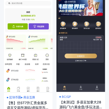
BC/QP
区块币圈
商业互换
【未测试】多语言加拿大28
【售】仿ST7外汇贵金属多
源码/飞六美金盘/多玩法追
语言交易所源码/虚拟货币