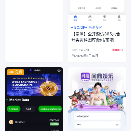
BC/QP
亲测专区
【亲测】全开源仿365六合
开奖资料图库源码/前端
uniapp纯源码+后端php
19.1W
0
¥3800
2025年5月16日
VIP 免费