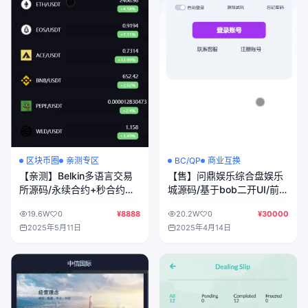
区块币圈
亲测专区
BC/QP
商业互换
【亲测】Belkin多语言交易
【售】问鼎娱乐综合盘娱乐
所源码/永续合约+秒合约
城源码/基于bob二开UI/前端
+币币交易+自发币+完整K线
uniapp+后端PHP
19.6W
0
¥8888
20.2W
0
¥30000
行情控制+交易对游戏+代理
2025年5月11日
2025年4月14日
系统/前端uniapp+后端PHP