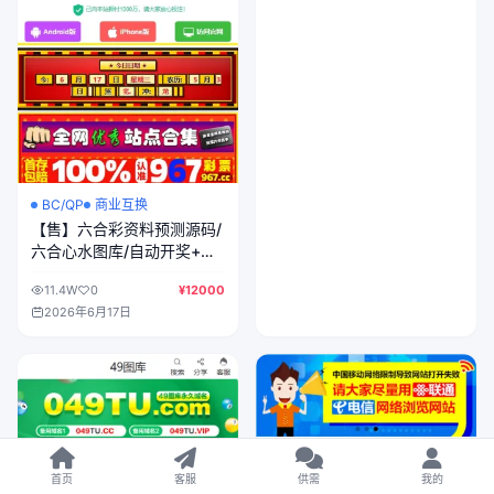
BC/QP
商业互换
【售】六合彩资料预测源码/
六合心水图库/自动开奖+预
测资料对错+私彩图库
11.4W
0
¥12000
2026年6月17日
首页
客服
供需
我的