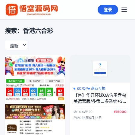
登录
搜索：香港六合彩
BC/QP
商业互换
【售】华开环球OA信用盘完
美运营版/多盘口多系统+3
种投注风格+赔率调控+占成
14.4W
0
¥15000
补货+六合私彩
2026年5月25日