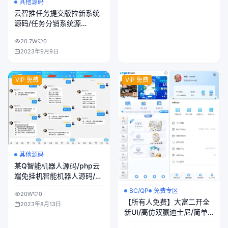
其他源码
云智推任务提交版拉新系统
源码/任务分销系统源
码/APP拉新平台源码/地推
20.7W
0
拉新系统源码/可开启或关闭
2023年9月9日
总代权限和邀请下级的权限
VIP 免费
VIP 免费
其他源码
某Q智能机器人源码/php云
端免挂机智能机器人源码/支
持虚拟主机/24小时在线
BC/QP
免费专区
20W
0
【所有人免费】大富二开全
2023年8月13日
新UI/高仿双赢迪士尼/简单
权限控制/六合彩自动结算/