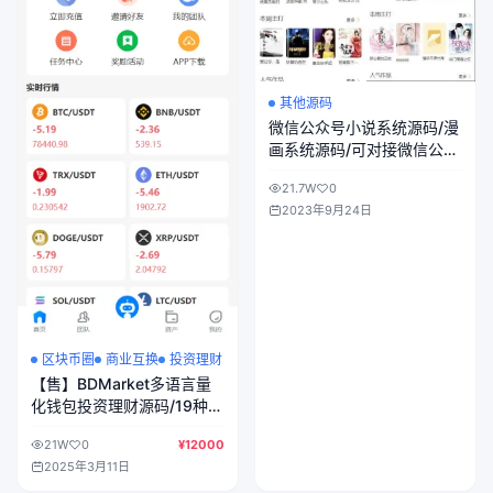
其他源码
微信公众号小说系统源码/漫
画系统源码/可对接微信公众
号+APP打包+对接个人微信
21.7W
0
收款
2023年9月24日
区块币圈
商业互换
投资理财
【售】BDMarket多语言量
化钱包投资理财源码/19种语
言+3级分销+虚拟币实时数
21W
0
¥12000
据+谷歌验证器+完整代理/
2025年3月11日
前端uniapp纯源码+后端