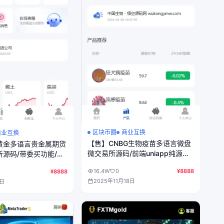
区块币圈
商业互换
商业互换
【售】CNBG生物疫苗多语言微盘
黄金多语言贵金属期货
微交易所源码/前端uniapp纯源码
源码/带委买功能/盈
+后端PHP
niapp纯源码+后端
16.4W
0
¥8888
¥8888
2025年11月18日
8日