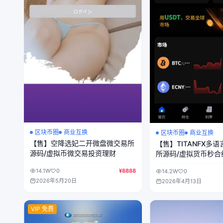
区块币圈
商业互换
区块币圈
商业互换
【售】空降选妃二开微盘微交易所
【售】TITANFX多
源码/虚拟币微交易投资理财
所源码/虚拟货币秒合
端vue纯源码+后端PH
14.1W
0
¥8888
14.2W
0
2026年5月20日
2026年4月13日
VIP 免费