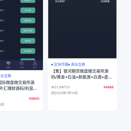
区块币圈
商业互换
【售】银河期货微盘微交易所源
商业互换
码/黄金+石油+新能源+白酒+虚拟
国际微盘微交易所源
币+余利宝理财/前端html+后端
21.9W
0
¥4888
外汇理财源码/利息宝
php
2024年7月14日
单控全控+k线风控波
¥4800
tml+后端PHP
8日