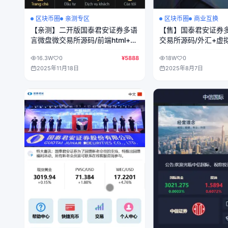
区块币圈
亲测专区
区块币圈
商业互换
【亲测】二开版国泰君安证券多语
【售】国泰君安证券
言微盘微交易所源码/前端html+后
交易所源码/外汇+虚
端PHP
属+输赢控制/前端htm
16.3W
0
¥5888
18W
0
2025年11月18日
2025年8月7日