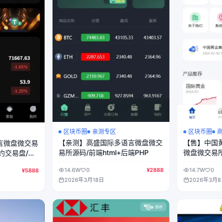
区块币圈
亲测专区
区块币圈
【亲测】高盛国际多语言微盘微交
【售】中国
语言微盘微交易
易所源码/前端html+后端PHP
微盘微交易所
约交易盘/前
亏控制/前端u
P
14.6W
0
¥2888
14.7W
0
¥5888
PHP
2026年3月18日
2026年3月