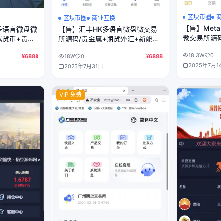
区块币圈
区块币圈
商业互换
【售】Meta
多语言微盘微
【售】汇丰HK多语言微盘微交易
微交易所源码
拟货币+贵金
所源码/贵金属+期货外汇+新能源
货+质押挖矿
l+后端PHP
+虚拟货币+股票指数+完美盈亏控
18.3W
0
¥6888
18W
0
¥6888
html+后端p
制/前端html+后端PHP
2025年7月1
2025年7月31日
VIP 免费