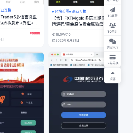
商业互换
区块币圈
商业互换
TG客服
 Trader5多语言微盘
【售】FXTMgold多语言期货交易
/虚拟货币+外汇+期
所源码/黄金原油贵金属微盘微交
+完美盈亏控制/前端
易所源码/前端vue纯源码+后端
TG群组
¥6888
hp
18.5W
0
¥6888
php
4日
2025年6月21日
供需大厅
卡券兑换
顶部