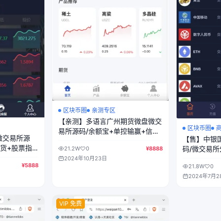
区块币圈
亲测专区
【亲测】多语言广州期货微盘微交
区块币圈
易所源码/余额宝+单控输赢+信誉
微交易所源
【售】中银
分/前端uniapp纯源码+后端php
期货+股票指
码/微交易所
21.2W
0
¥8888
p
+错单管理+
2024年10月23日
¥5888
21.8W
0
动范围/前端h
2024年7月2
VIP 免费