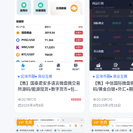
区块币圈
商业互换
区块币圈
商业互换
【售】国泰君安多语言微盘微交易
【售】中信国际微盘
所源码/能源现货+数字货币+包输
码/黄金白银+外汇+
包赢/前端uniapp纯源码+后端php
数/前端html+后端ph
20.1W
0
¥8888
20.5W
0
2025年4月9日
2025年3月26日
VIP 免费
VIP 免费