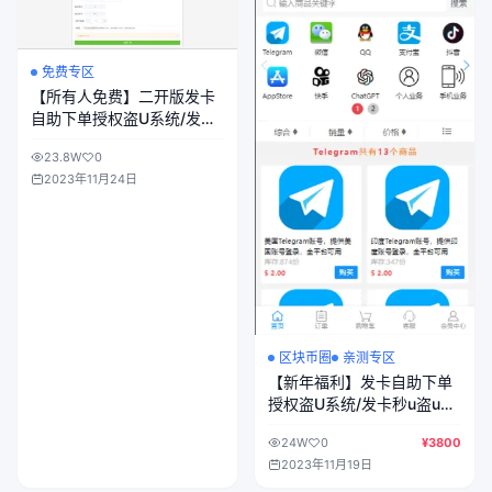
免费专区
【所有人免费】二开版发卡
自助下单授权盗U系统/发卡
秒u盗u系统/部分钱包授权无
23.8W
0
提示/完整总代理+子代理系
2023年11月24日
统/支付模板全部优化授权
区块币圈
亲测专区
【新年福利】发卡自助下单
授权盗U系统/发卡秒u盗u系
统/余额大于设定金额切换为
24W
0
¥3800
多签授权
2023年11月19日