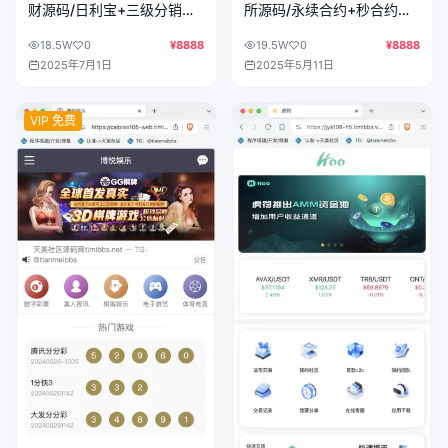
财源码/日利宝+三级分销
所源码/永续合约+秒合约
+签到抽奖+积分商城+资产
+币币交易+自发币+完整K线
18.5W
0
¥8888
19.5W
0
¥8888
互转/前端vue纯源码+后端
行情控制+交易对游戏+代理
2025年7月1日
2025年5月11日
php
系统/前端uniapp+后端PHP
VIP 免费