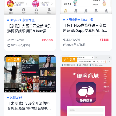
区块币圈
商业互换
BC/QP
亲测专区
【售】Hoo虎符多语言交易
【亲测】大富二开全新UI乐
所源码/Dapp交易所/币币交
游博悦娱乐源码/Linux系统
易+杠杆合约+极速合约
+合买大厅+余额宝理财+前
23.4W
0
¥8888
22.3W
0
¥15000
+C2C贷款+一键跟单追单
后端重构/完整运营修复版本
2024年5月5日
2024年6月30日
+平仓追反单/前端uniapp纯
源码+后端PHP
VIP 免费
VIP 免费
其他源码
【未测试】vue全开源仿抖
音视频源码/高仿抖音短视频
源码