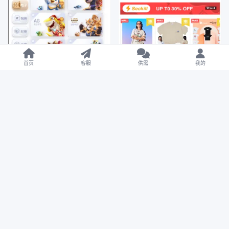
首页
客服
供需
我的
BC/QP
亲测专区
亲测专区
商业互换
【终身会员福利】NG游戏娱
【售】WoShop跨境商城
乐城api接口/NG游戏.net程
V1.3.1全开源含付费插件
序源码/19套前端UI模板
19.8W
0
¥2888
19.8W
0
¥4800
2023年7月10日
2023年4月13日