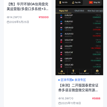
【售】华开环球OA信用盘完
美运营版/多盘口多系统+3
种投注风格+赔率调控+占成
14.2W
0
¥15000
补货+六合私彩
2026年5月25日
区块币圈
亲测专区
【亲测】二开版国泰君安证
券多语言微盘微交易所源码/
前端html+后端PHP
16.3W
0
¥5888
2025年11月18日