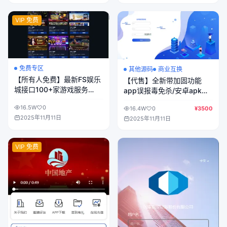
VIP 免费
免费专区
其他源码
商业互换
【所有人免费】最新FS娱乐
【代售】全新带加固功能
城接口100+家游戏服务
app误报毒免杀/安卓apk自
商/19种前端游戏模版可切
动打包去毒处理/随机更换包
16.5W
0
16.4W
0
¥3500
换/.NET程序带搭建教程
名签名带分发页系统
2025年11月11日
2025年11月11日
VIP 免费