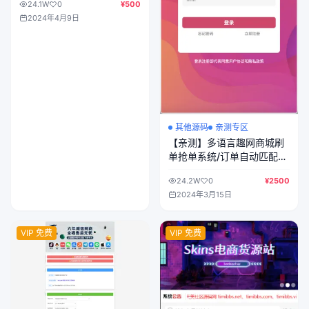
24.1W
0
¥500
2024年4月9日
其他源码
亲测专区
【亲测】多语言趣网商城刷
单抢单系统/订单自动匹配
+分组控杀+在线派单+代理
24.2W
0
¥2500
后台/前端html+后端PHP
2024年3月15日
VIP 免费
VIP 免费