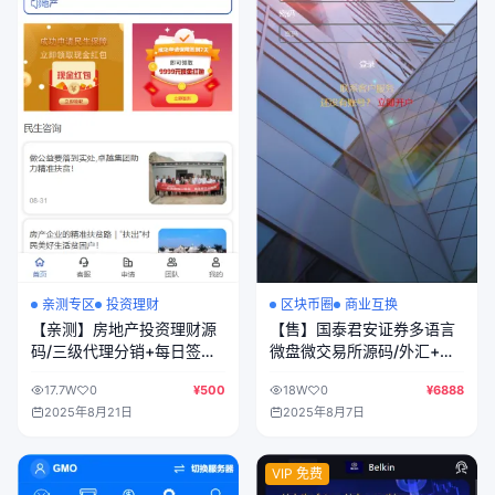
亲测专区
投资理财
区块币圈
商业互换
【亲测】房地产投资理财源
【售】国泰君安证券多语言
码/三级代理分销+每日签到/
微盘微交易所源码/外汇+虚
前端html+后端PHP
拟货币+贵金属+输赢控制/
17.7W
0
¥500
18W
0
¥6888
前端html+后端PHP
2025年8月21日
2025年8月7日
VIP 免费