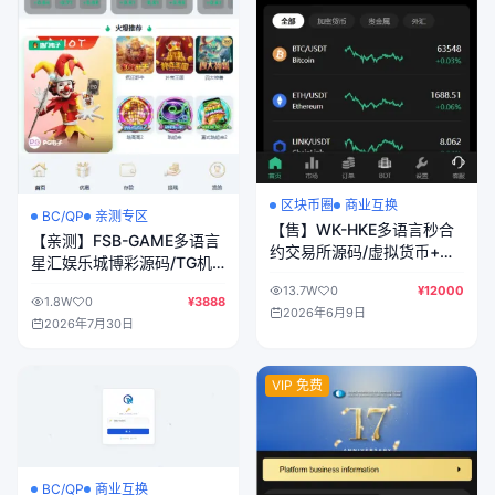
区块币圈
商业互换
BC/QP
亲测专区
【售】WK-HKE多语言秒合
【亲测】FSB-GAME多语言
约交易所源码/虚拟货币+贵
星汇娱乐城博彩源码/TG机
金属+外汇+盈亏控制+贷款
器人+TG小程序
13.7W
0
¥12000
+余额宝理财+Azure动态防
1.8W
0
¥3888
2026年6月9日
封
2026年7月30日
VIP 免费
BC/QP
商业互换