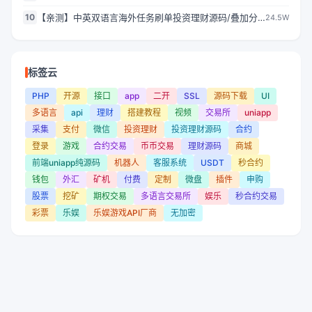
具/trx地址前后缀匹配/离线生成TRX靓号地址
10
【亲测】中英双语言海外任务刷单投资理财源码/叠加分
24.5W
组模式+代理分销/前端vue编译后
标签云
PHP
开源
接口
app
二开
SSL
源码下载
UI
多语言
api
理财
搭建教程
视频
交易所
uniapp
采集
支付
微信
投资理财
投资理财源码
合约
登录
游戏
合约交易
币币交易
理财源码
商城
前端uniapp纯源码
机器人
客服系统
USDT
秒合约
钱包
外汇
矿机
付费
定制
微盘
插件
申购
股票
挖矿
期权交易
多语言交易所
娱乐
秒合约交易
彩票
乐娱
乐娱游戏API厂商
无加密