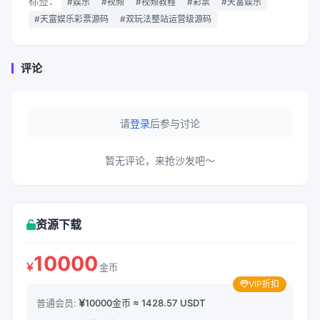
标签：
#娱乐
#视频
#视频教程
#彩票
#天富娱乐
#天富娱乐彩票源码
#双玩法整站运营级源码
评论
请
登录
后参与讨论
暂无评论，来抢沙发吧～
资源下载
10000
金币
VIP折扣
普通会员:
10000金币 ≈ 1428.57 USDT