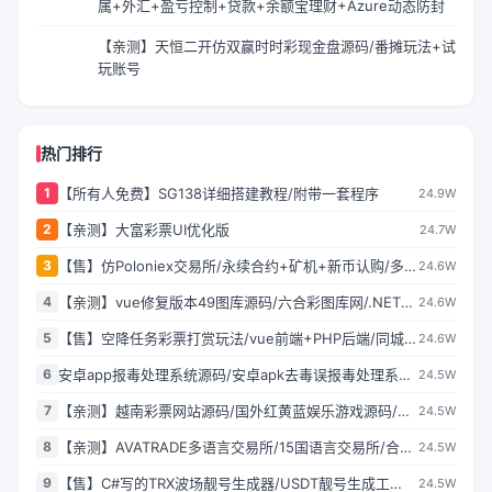
属+外汇+盈亏控制+贷款+余额宝理财+Azure动态防封
【亲测】天恒二开仿双赢时时彩现金盘源码/番摊玩法+试
玩账号
热门排行
1
【所有人免费】SG138详细搭建教程/附带一套程序
24.9W
2
【亲测】大富彩票UI优化版
24.7W
3
【售】仿Poloniex交易所/永续合约+矿机+新币认购/多语
24.6W
言交易所/html前端全开源/完美运营
4
【亲测】vue修复版本49图库源码/六合彩图库网/.NET程
24.6W
序2套版本
5
【售】空降任务彩票打赏玩法/vue前端+PHP后端/同城空
24.6W
降二开修复版/系统彩+视频采集/全开源完美运营
6
安卓app报毒处理系统源码/安卓apk去毒误报毒处理系统
24.5W
源码/带加固功能+免杀自动打包+随机更换包名签名
7
【亲测】越南彩票网站源码/国外红黄蓝娱乐游戏源码/前
24.5W
后端都是原生PHP语言
8
【亲测】AVATRADE多语言交易所/15国语言交易所/合约
24.5W
交易+期权交易+币币交易+申购+矿机+风控/前端
9
【售】C#写的TRX波场靓号生成器/USDT靓号生成工
24.5W
wap+pc纯源码/带搭建教程