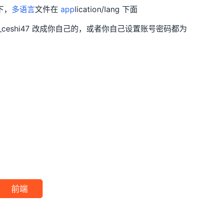
下，
多语言
文件在
app
lication/lang 下面
kong_ceshi47 改成你自己的，或者你自己设置账号密码都为
前端