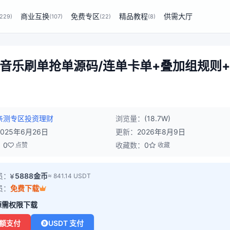
商业互换
免费专区
精品教程
供需大厅
(229)
(107)
(22)
(8)
多语言音乐刷单抢单源码/连单卡单+叠加组规则
亲测专区
投资理财
浏览量：
(18.7W)
2025年6月26日
更新：
2026年8月9日
：
0
收藏数：
0
点赞
收藏
员：
5888金币
≈ 841.14 USDT
员：
免费下载
源需权限下载
额支付
USDT 支付