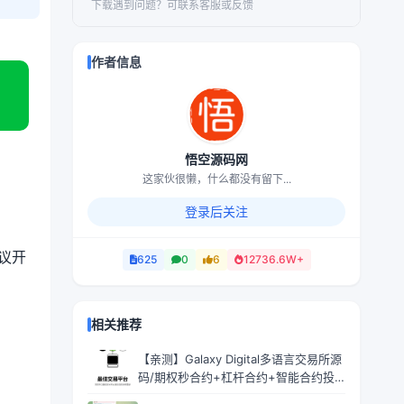
下载遇到问题？可联系客服或反馈
作者信息
悟空源码网
这家伙很懒，什么都没有留下...
登录后关注
建议开
625
0
6
12736.6W+
相关推荐
【亲测】Galaxy Digital多语言交易所源
码/期权秒合约+杠杆合约+智能合约投
资理财+NTF+贷款+输赢控制