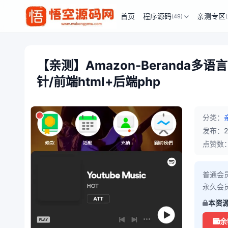
首页
程序源码
亲测专区
(49)
【亲测】Amazon-Beranda
针/前端html+后端php
分类：
发布：
点赞数
普通会
永久会
本资
余