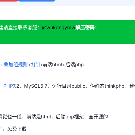
建请直接联系客服：
@wukongymw
解压密码：
单
+
叠加组规则
+
打针
/前端html+后端php
、
PHP
7.2、MySQL5.7，运行目录public，伪静态thinkphp，
也一般，前端是html，后端php框架，全开源的
了，免费下载