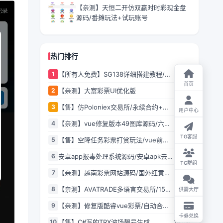
【亲测】天恒二开仿双赢时时彩现金盘
源码/番摊玩法+试玩账号
热门排行
1
【所有人免费】SG138详细搭建教程/附
25.2W
带一套程序
首页
2
【亲测】大富彩票UI优化版
25.0W
3
【售】仿Poloniex交易所/永续合约+矿
24.9W
用户中心
机+新币认购/多语言交易所/html前端全
4
【亲测】vue修复版本49图库源码/六合
24.9W
开源/完美运营
彩图库网/.NET程序2套版本
TG客服
5
【售】空降任务彩票打赏玩法/vue前端
24.9W
+PHP后端/同城空降二开修复版/系统彩
6
安卓app报毒处理系统源码/安卓apk去毒
24.8W
+视频采集/全开源完美运营
TG群组
误报毒处理系统源码/带加固功能+免杀
7
【亲测】越南彩票网站源码/国外红黄蓝
24.8W
自动打包+随机更换包名签名
娱乐游戏源码/前后端都是原生PHP语言
8
【亲测】AVATRADE多语言交易所/15国
24.8W
供需大厅
语言交易所/合约交易+期权交易+币币交
9
【亲测】修复版酷睿vue彩票/自动合买
24.8W
易+申购+矿机+风控/前端wap+pc纯源
发单机器人+追号+完整代理推广
卡券兑换
码/带搭建教程
10
【售】C#写的TRX波场靓号生成
24.8W