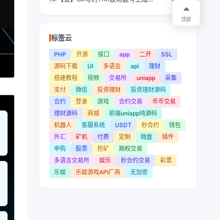
器/USDT靓号生成工具/trx地址前后缀匹
配/离线生成TRX靓号地址
顶部
标签云
PHP
开源
接口
app
二开
SSL
源码下载
UI
多语言
api
理财
搭建教程
视频
交易所
uniapp
采集
支付
微信
投资理财
投资理财源码
合约
登录
游戏
合约交易
币币交易
理财源码
商城
前端uniapp纯源码
机器人
客服系统
USDT
秒合约
钱包
外汇
矿机
付费
定制
微盘
插件
申购
股票
挖矿
期权交易
多语言交易所
娱乐
秒合约交易
彩票
乐娱
乐娱游戏API厂商
无加密