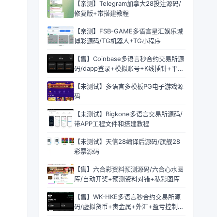
【亲测】Telegram加拿大28投注源码/
修复版+带搭建教程
【亲测】FSB-GAME多语言星汇娱乐城
博彩源码/TG机器人+TG小程序
【售】Coinbase多语言秒合约交易所源
码/dapp登录+模拟账号+K线插针+平台
币控制+盈亏控制+ai量化+借贷
【未测试】多语言多模板PG电子游戏源
码
【未测试】Bigkone多语言交易所源码/
带APP工程文件和搭建教程
【未测试】天信28编译后源码/旗舰28
彩票源码
【售】六合彩资料预测源码/六合心水图
库/自动开奖+预测资料对错+私彩图库
【售】WK-HKE多语言秒合约交易所源
码/虚拟货币+贵金属+外汇+盈亏控制
+贷款+余额宝理财+Azure动态防封