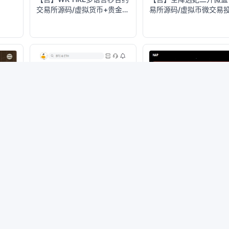
交易所源码/虚拟货币+贵金属
易所源码/虚拟币微交易
+外汇+盈亏控制+贷款+余额
理财
宝理财+Azure动态防封