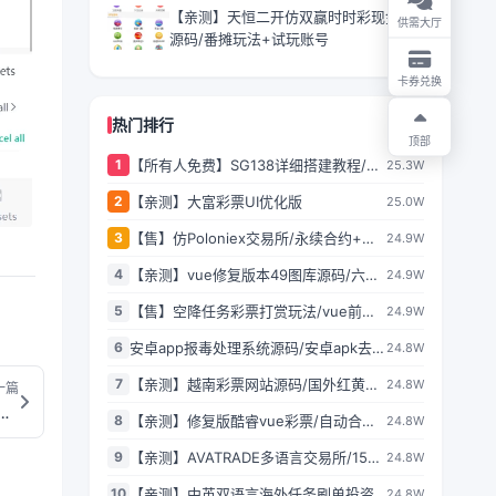
【亲测】天恒二开仿双赢时时彩现金盘
供需大厅
源码/番摊玩法+试玩账号
卡券兑换
热门排行
顶部
1
【所有人免费】SG138详细搭建教程/附
25.3W
带一套程序
2
【亲测】大富彩票UI优化版
25.0W
3
【售】仿Poloniex交易所/永续合约+矿
24.9W
机+新币认购/多语言交易所/html前端全
4
【亲测】vue修复版本49图库源码/六合
24.9W
开源/完美运营
彩图库网/.NET程序2套版本
5
【售】空降任务彩票打赏玩法/vue前端
24.9W
+PHP后端/同城空降二开修复版/系统彩
6
安卓app报毒处理系统源码/安卓apk去毒
24.8W
+视频采集/全开源完美运营
误报毒处理系统源码/带加固功能+免杀
7
【亲测】越南彩票网站源码/国外红黄蓝
24.8W
一篇
自动打包+随机更换包名签名
娱乐游戏源码/前后端都是原生PHP语言
机器人源码/Telegram机器人源码/独立管理后台/带视频搭建教程
8
【亲测】修复版酷睿vue彩票/自动合买
24.8W
发单机器人+追号+完整代理推广
9
【亲测】AVATRADE多语言交易所/15国
24.8W
语言交易所/合约交易+期权交易+币币交
10
【亲测】中英双语言海外任务刷单投资
24.8W