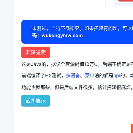
未测试，自行下载研究。如果搭建有问题，可以
码：wukongymw.com
源码说明
这是Java的，据说全套源码值10万U，后端不确定
前端编译了H5测试，
多语言
、
菜单
啥的都是
api
的，
功能也就那些，但是后端文件很多，估计搭建很麻烦
截图展示