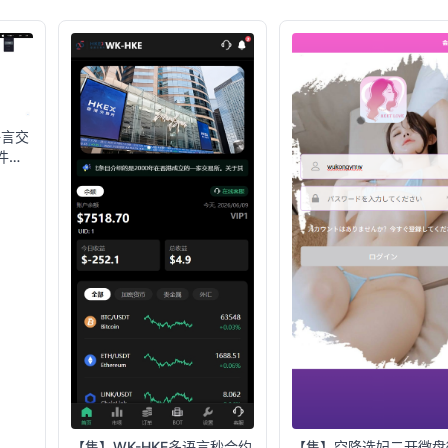
语言交
件和
【售】WK-HKE多语言秒合约
【售】空降选妃二开微盘