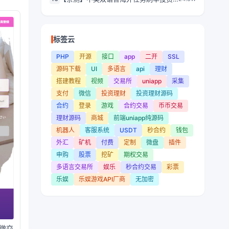
易+申购+矿机+风控/前端wap+pc纯源
理财源码/叠加分组模式+代理分销/前端
码/带搭建教程
vue编译后
标签云
PHP
开源
接口
app
二开
SSL
源码下载
UI
多语言
api
理财
搭建教程
视频
交易所
uniapp
采集
支付
微信
投资理财
投资理财源码
合约
登录
游戏
合约交易
币币交易
理财源码
商城
前端uniapp纯源码
机器人
客服系统
USDT
秒合约
钱包
外汇
矿机
付费
定制
微盘
插件
申购
股票
挖矿
期权交易
多语言交易所
娱乐
秒合约交易
彩票
乐娱
乐娱游戏API厂商
无加密
微交