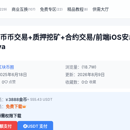
商业互换
免费专区
精品教程
供需大厅
(229)
(107)
(22)
(8)
/币币交易+质押挖矿+合约交易/前端iOS安
a
区块币圈
浏览量：
(18.7W)
2025年6月18日
更新：
2026年8月9日
：
0
收藏数：
0
点赞
收藏
员：
3888金币
≈ 555.43 USDT
员：
免费下载
源需权限下载
额支付
USDT 支付