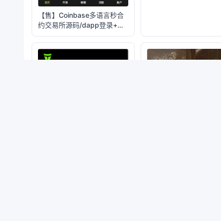
【售】Coinbase多语言秒合
约交易所源码/dapp登录+模
拟账号+K线插针+平台币控制
+盈亏控制+ai量化+借贷