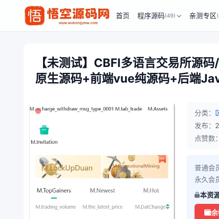
首页
程序源码
亲测专区
(49)
【未测试】CBFI多语言交易所源码
原生源码+前端vue纯源码+后端Jav
分类：
发布：
点赞数
普通会
永久会
本资
余