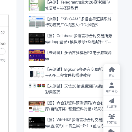
【亲测】Telegram加拿大28投注源码/
修复版+带搭建教程
【亲测】FSB-GAME多语言星汇娱乐城
博彩源码/TG机器人+TG小程序
【售】Coinbase多语言秒合约交易所源
码/dapp登录+模拟账号+K线插针+平台
币控制+盈亏控制+ai量化+借贷
【未测试】多语言多模板PG电子游戏源
码
【未测试】Bigkone多语言交易所源码/
带APP工程文件和搭建教程
首页
【未测试】天信28编译后源码/旗舰28
用户中心
彩票源码
【售】六合彩资料预测源码/六合心水图
TG客服
库/自动开奖+预测资料对错+私彩图库
【售】WK-HKE多语言秒合约交易所源
TG群组
码/虚拟货币+贵金属+外汇+盈亏控制
+贷款+余额宝理财+Azure动态防封