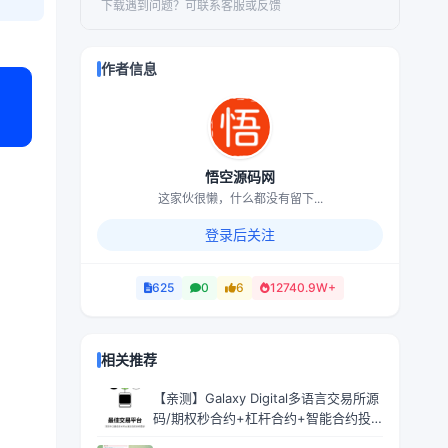
下载遇到问题？可联系客服或反馈
作者信息
悟空源码网
这家伙很懒，什么都没有留下...
登录后关注
625
0
6
12740.9W+
相关推荐
【亲测】Galaxy Digital多语言交易所源
码/期权秒合约+杠杆合约+智能合约投
资理财+NTF+贷款+输赢控制