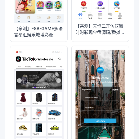
【亲测】天恒二开仿双赢
【亲测】FSB-GAME多语
时时彩现金盘源码/番摊玩
言星汇娱乐城博彩源
法+试玩账号
码/TG机器人+TG小程序