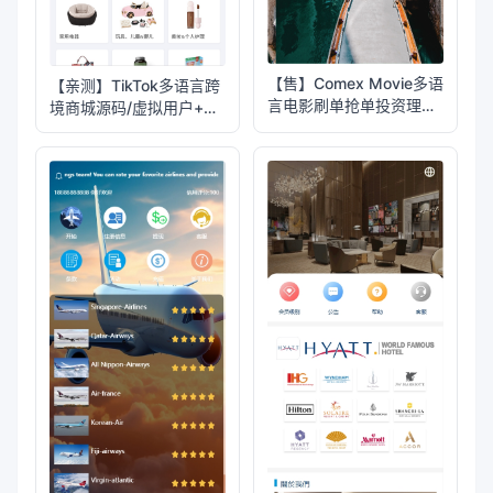
【售】Comex Movie多语
【亲测】TikTok多语言跨
言电影刷单抢单投资理财
境商城源码/虚拟用户+后
源码/卡单连单+五级分销
台下单+采购佣金