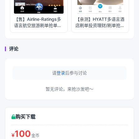
【售】Airline-Ratings多
【亲测】HYATT多语言酒
语言航空旅游刷单抢单投
店刷单投资理财/刷单抢单
资理财源码/打针卡单+叠
投资理财源码/前端
加组规则+代理独立推广
uniapp纯源码+后端php
域名+三级分销/前端
评论
html+后端PHP
请
登录
后参与讨论
暂无评论，来抢沙发吧～
购买下载
100
金币