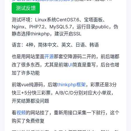
测试反馈
测试环境：Linux系统CentOS7.6、宝塔面板、
Nginx、PHP7.2、MySQL5.7，运行目录public，伪
静态选择thinkphp，建议开启SSL
语言：4种，简体中文、英文、日语、韩语
也是用网站里面
开源
那套空降源码二开的，前后端都
改了很多东西，尤其是前端
UI
简直是重写，后台也增
加了许多功能
前端vue纯源码，后端
thinkphp框架
，彩票还是3分
快三+5分快三彩票，A/B/C/D分别对应大小单双，
开奖结算都没问题
看
视频
的网站挂了，重新用接口采集一下就行，这个
购买了免费修复