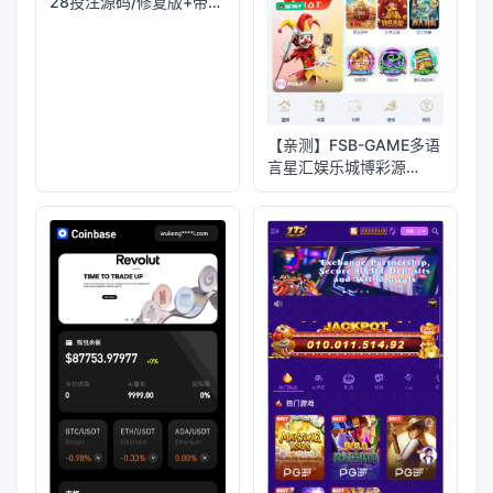
28投注源码/修复版+带搭
建教程
【亲测】FSB-GAME多语
言星汇娱乐城博彩源
码/TG机器人+TG小程序