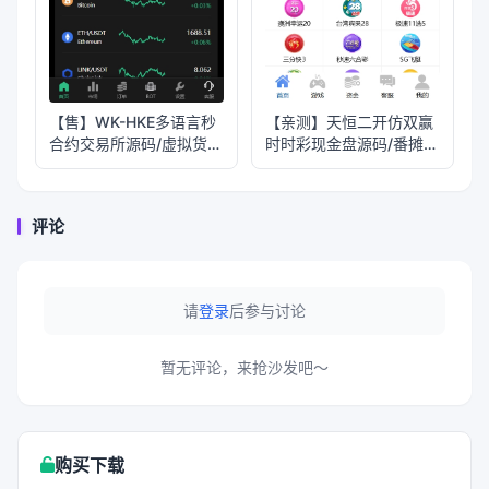
【售】WK-HKE多语言秒
【亲测】天恒二开仿双赢
合约交易所源码/虚拟货币
时时彩现金盘源码/番摊玩
+贵金属+外汇+盈亏控制
法+试玩账号
+贷款+余额宝理财
+Azure动态防封
评论
请
登录
后参与讨论
暂无评论，来抢沙发吧～
购买下载