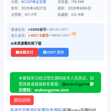
分类：
BC/QP
商业互换
浏览量：
(19.5W)
发布：
2025年4月27日
更新：
2026年8月6日
点赞数：
0
收藏数：
0
点赞
收藏
普通会员：
6888金币
≈ 984.00 USDT
7折
永久会员：
4821.6金币
≈ 688.80 USDT
本资源需权限下载
余额支付
USDT 支付
本套程序已经过悟空源码技术人员测试，如
需搭建请直接联系客服：
@wukongymw
解
压密码：wukongymw.com
源码说明
多语言空降选妃彩票任务源码
/前端vue+后端PHP