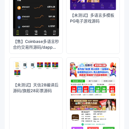
【未测试】多语言多模板
PG电子游戏源码
【售】Coinbase多语言秒
合约交易所源码/dapp登
录+模拟账号+K线插针
+平台币控制+盈亏控制
+ai量化+借贷
【未测试】天信28编译后
源码/旗舰28彩票源码