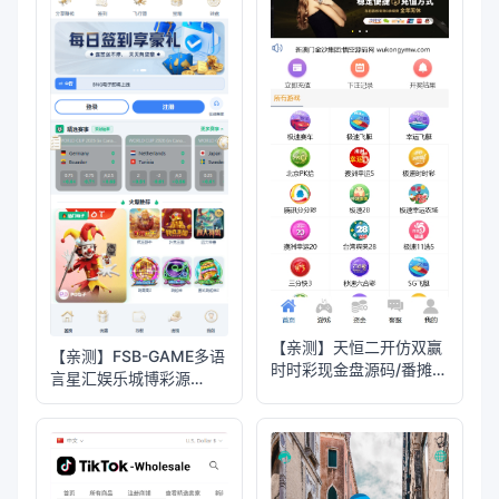
【亲测】天恒二开仿双赢
【亲测】FSB-GAME多语
时时彩现金盘源码/番摊玩
言星汇娱乐城博彩源
法+试玩账号
码/TG机器人+TG小程序