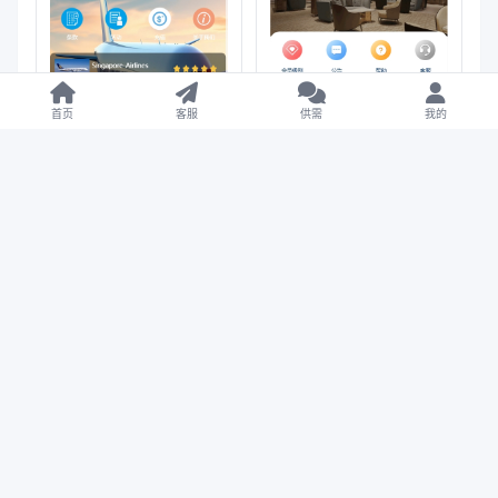
首页
客服
供需
我的
【售】Airline-Ratings多
【亲测】HYATT多语言酒
语言航空旅游刷单抢单投
店刷单投资理财/刷单抢单
资理财源码/打针卡单+叠
投资理财源码/前端
加组规则+代理独立推广
uniapp纯源码+后端php
域名+三级分销/前端
评论
html+后端PHP