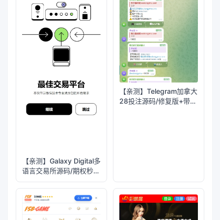
【亲测】Telegram加拿大
28投注源码/修复版+带搭
建教程
【亲测】Galaxy Digital多
语言交易所源码/期权秒合
约+杠杆合约+智能合约投
资理财+NTF+贷款+输赢
控制