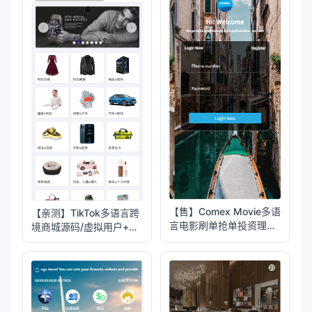
【售】Comex Movie多语
【亲测】TikTok多语言跨
言电影刷单抢单投资理财
境商城源码/虚拟用户+后
源码/卡单连单+五级分销
台下单+采购佣金