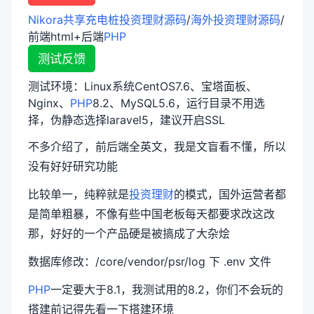
Nikora共享充电桩投资理财源码
/
海外投资理财源码
/
前端html+后端
PHP
测试反馈
测试环境：Linux系统CentOS7.6、宝塔面板、
Nginx、
PHP
8.2、MySQL5.6，运行目录不用选
择，伪静态选择laravel5，建议开启SSL
不多介绍了，前后端全英文，我是文盲看不懂，所以
没有好好研究功能
比较单一，纯粹就是
投资理财
的模式，国外运营者都
是简单粗暴，不像有些中国老板每天都要求改这改
那，好好的一个产品硬是被搞成了大杂烩
数据库修改：/core/vendor/psr/log 下 .env 文件
PHP
一定要大于8.1，我测试用的8.2，你们不会玩的
搭建前记得先看一下搭建环境