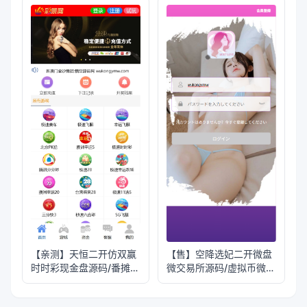
+Azure动态防封
【亲测】天恒二开仿双赢
【售】空降选妃二开微盘
时时彩现金盘源码/番摊玩
微交易所源码/虚拟币微交
法+试玩账号
易投资理财