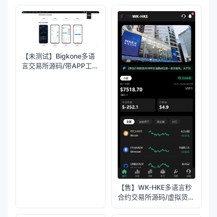
+平台币控制+盈亏控制
+ai量化+借贷
【未测试】Bigkone多语
言交易所源码/带APP工程
文件和搭建教程
【售】WK-HKE多语言秒
合约交易所源码/虚拟货币
+贵金属+外汇+盈亏控制
+贷款+余额宝理财