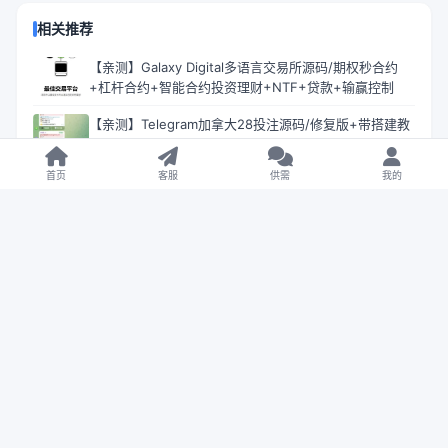
相关推荐
【亲测】Galaxy Digital多语言交易所源码/期权秒合约
+杠杆合约+智能合约投资理财+NTF+贷款+输赢控制
【亲测】Telegram加拿大28投注源码/修复版+带搭建教
程
首页
客服
供需
我的
【亲测】FSB-GAME多语言星汇娱乐城博彩源码/TG机器
人+TG小程序
【售】Coinbase多语言秒合约交易所源码/dapp登录+模
拟账号+K线插针+平台币控制+盈亏控制+ai量化+借贷
【未测试】多语言多模板PG电子游戏源码
【未测试】Bigkone多语言交易所源码/带APP工程文件
和搭建教程
【未测试】天信28编译后源码/旗舰28彩票源码