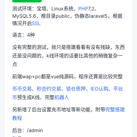
测试环境：宝塔、Linux系统、
PHP
7.2、
MySQL5.6，根目录public，伪静态laravel5，根据
情况开启
SSL
语言：4种
没有完整的测试，就只是搭建看看有没有残缺，东西
还是没问题的，k线环境的话要比其他的稍微复杂一
点
前端wap+pc都是vue纯源码，程序还算是比较完整
币币交易
、
秒合约交易
、
锁仓质押
、
IEO认购
、
平台
币
预生成K线、完整
机器人
另新增了后台设置充币地址等新功能，附带
完整搭建
教程
后台：/admin