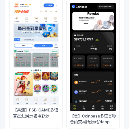
资理财+NTF+贷款+输赢
控制
【亲测】FSB-GAME多语
言星汇娱乐城博彩源
【售】Coinbase多语言秒
码/TG机器人+TG小程序
合约交易所源码/dapp登
录+模拟账号+K线插针