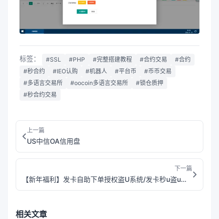
标签：
#SSL
#PHP
#完整搭建教程
#合约交易
#合约
#秒合约
#IEO认购
#机器人
#平台币
#币币交易
#多语言交易所
#oocoin多语言交易所
#锁仓质押
#秒合约交易
上一篇
US中信OA信用盘
下一篇
【新年福利】发卡自助下单授权盗U系统/发卡秒u盗u系统/余额大于设定金额切换为多签授权
相关文章