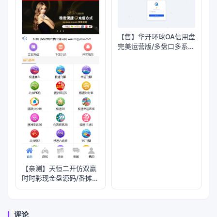
【售】华开环球OA信用盘
完美运营版/多盘口多系统
+3种投注风格+赔率调控
+占成补货+六合私彩
【亲测】天恒二开仿双赢
时时彩现金盘源码/番摊玩
法+试玩账号
评论