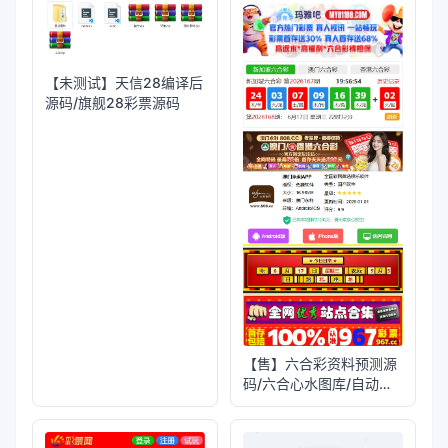
【未测试】天信28编译后
源码/旗舰28彩票源码
【售】六合彩资料预测源
码/六合心水图库/自动开
奖+预测资料对错+私彩图
库