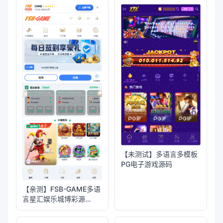
控制
【未测试】多语言多模板
PG电子游戏源码
【亲测】FSB-GAME多语
言星汇娱乐城博彩源
码/TG机器人+TG小程序