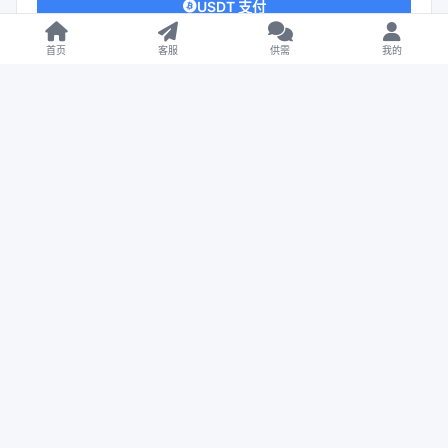
USDT 支付
开通 VIP 享折扣
首页
客服
供需
我的
下载遇到问题？可联系客服或反馈
作者信息
悟空源码网
这家伙很懒，什么都没有留下...
登录后关注
626
0
6
12871W+